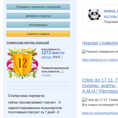
Отправить приватное сообщение
nezlaya_i
костюм 
Добавить в друзья
Подскаж
Игнорировать
Сделать подарок
Черная гламурн
Совместная покупка: взрослый
популярность:
1273 место
рейтинг
16141
?
https://www.nn.ru/~gal
Привилегированный
пользователь
12
уровня
Сбор до 17.11.
лосины, кофты, 
А.М.Н.! Распрод
Статистика портрета:
сейчас просматривают портрет - 0
зарегистрированные пользователи
посетившие портрет за 7 дней - 0
www.nn.ru/community/sp/