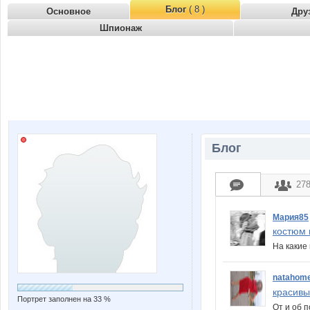
Блог
( 8 )
Основное
Дру
Шпионаж
Блог
27
Мария85
костюм 
На каки
natahom
красивы
Портрет заполнен на 33 %
От и об 