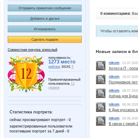
Отправить приватное сообщение
0 комментариев
. Ва
Добавить в друзья
Игнорировать
Чтобы оставлять ко
Сделать подарок
Совместная покупка: взрослый
Новые записи в бл
популярность:
1273 место
nikom
21.07.202
рейтинг
16141
?
Хотел в IT - поп
nikom
18.07.202
Привилегированный
Полдневное лет
пользователь
12
уровня
nikom
08.07.202
Азбука для Бура
nikom
05.06.202
К Дню русского 
Статистика портрета:
nikom
05.06.202
сейчас просматривают портрет - 0
В связи с пмэф-
зарегистрированные пользователи
посетившие портрет за 7 дней - 0