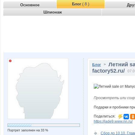
Блог
( 8 )
Основное
Дру
Шпионаж
Летний sa
>
Блог
factory52.ru/
07.0
Просмотреть или сохр
Подарки и пробники пр
Поделиться:
https://jade9.www.nn.ru/
Портрет заполнен на 33 %
Сбор до 10.10. Гла