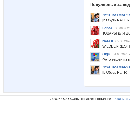
Популярные за не
ЛУЧШАЯ МАРК
[b]Обувь RALF RI
Lonza
05.08.2026
ТОВАРЫ ДЛЯ ДО
Nata.li
05.08.202
WILDBERRIES Н
Olgs
04.08.2026 
Фото вещей из ки
ЛУЧШАЯ МАРК
[b]Обувь Ralf Ri
© 2026 ООО «Сеть городских порталов» ·
Реклама н