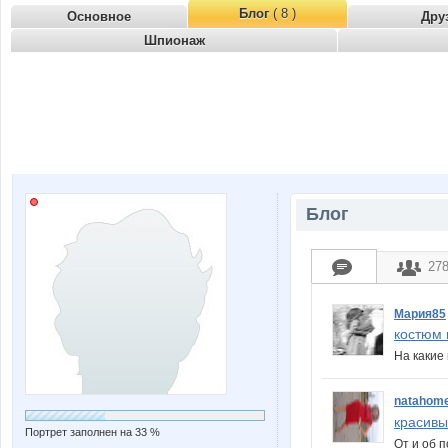
Блог
( 8 )
Основное
Дру
Шпионаж
Блог
27
Мария85
костюм 
На каки
natahom
красивы
Портрет заполнен на 33 %
От и об 