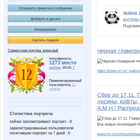
Отправить приватное сообщение
nezlaya_i
костюм 
Добавить в друзья
Подскаж
Игнорировать
Сделать подарок
Черная гламурн
Совместная покупка: взрослый
популярность:
1273 место
рейтинг
16141
?
https://www.nn.ru/~gal
Привилегированный
пользователь
12
уровня
Сбор до 17.11.
лосины, кофты, 
А.М.Н.! Распрод
Статистика портрета:
сейчас просматривают портрет - 0
зарегистрированные пользователи
посетившие портрет за 7 дней - 0
www.nn.ru/community/sp/